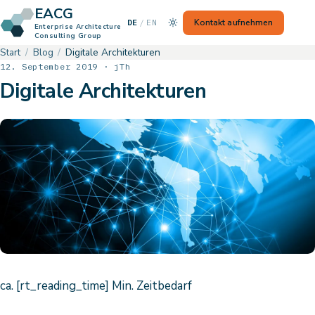
EACG
— Switch to English
Kontakt aufnehmen
DE
/
EN
Enterprise Architecture
Consulting Group
Start
Blog
Digitale Architekturen
12. September 2019 · jTh
Digitale Architekturen
ca. [rt_reading_time] Min. Zeitbedarf