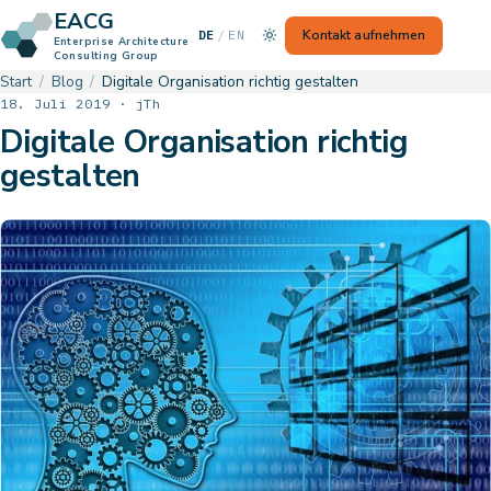
EACG
— Switch to English
Kontakt aufnehmen
DE
/
EN
Enterprise Architecture
Consulting Group
Start
Blog
Digitale Organisation richtig gestalten
18. Juli 2019 · jTh
Digitale Organisation richtig
gestalten