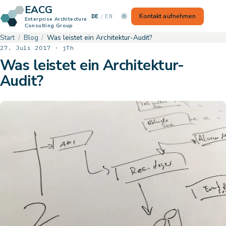
EACG
— Switch to English
Kontakt aufnehmen
DE
/
EN
Enterprise Architecture
Consulting Group
Start
Blog
Was leistet ein Architektur-Audit?
27. Juli 2017 · jTh
Was leistet ein Architektur-
Audit?